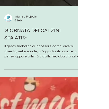
Infanzia Projects
6 feb
GIORNATA DEI CALZINI
SPAIATI✨️
Il gesto simbolico di indossare calzini diversi
diventa, nelle scuole, un’opportunità concreta
per sviluppare attività didattiche, laboratoriali ed
espressive che mettono al centro l’unicità di ogni
persona e il valore dello stare insieme, anche
nelle differenze. Nata dall’idea di un’insegnante
di sostegno della provincia di Udine, questa
giornata utilizza la metafora dei calzini per
ricordarci che essere diversi non significa essere
sbagliati. Anche se non uguali per forma o