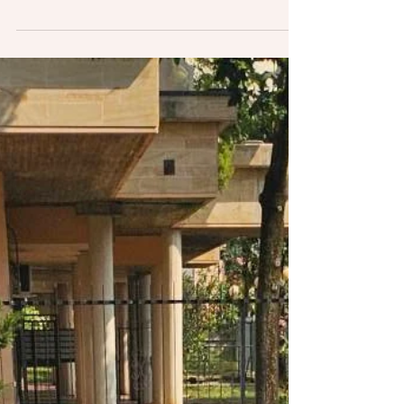
Con una sorpresa finale davvero speciale ♥️
BABBONATALEEEEE 🐼🐨 #festadinatale
#auguridibuonnatale #anatalesiamotuttipiùbuoni
#asilonido